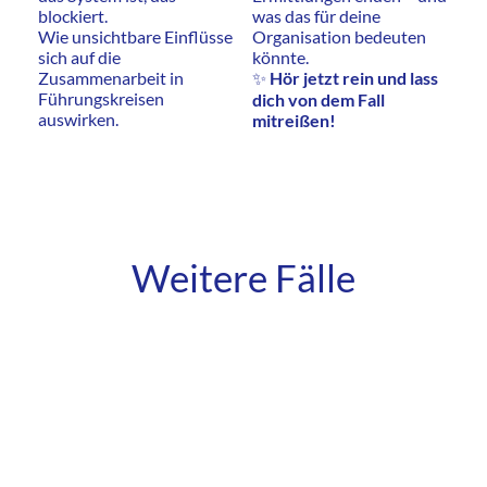
blockiert.
was das für deine
Wie unsichtbare Einflüsse
Organisation bedeuten
sich auf die
könnte.
Zusammenarbeit in
✨
Hör jetzt rein und lass
Führungskreisen
dich von dem Fall
auswirken.
mitreißen!
Weitere Fälle
#7-1 Im Schatten des Vertriebserfolgs:
Wenn Projekte zur Enttäuschung werden
(Teil 1)